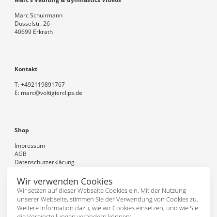
Marc Schuirmann
Düsselstr. 26
40699 Erkrath
Kontakt
T:
+492119891767
E:
marc@voltigierclips.de
Shop
Impressum
AGB
Datenschutzerklärung
Versand und Zahlung
Kontakt
Wir verwenden Cookies
Wir setzen auf dieser Webseite Cookies ein. Mit der Nutzung
unserer Webseite, stimmen Sie der Verwendung von Cookies zu.
Weitere Information dazu, wie wir Cookies einsetzen, und wie Sie
Folgen Sie uns
die Voreinstellungen verändern können: