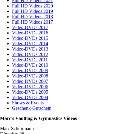
Full HD Videos 2021
Full HD Videos 2020
Full HD Videos 2019
Full HD Videos 2018
Full HD Videos 2017
Video-DVDs 2017
Video-DVDs 2016
Video-DVDs 2015
Video-DVDs 2014
Video-DVDs 2013
Video-DVDs 2012
Video-DVDs 2011
Video-DVDs 2010
Video-DVDs 2009
Video-DVDs 2008
Video-DVDs 2007
Video-DVDs 2006
Video-DVDs 2005
Video-DVDs 2004
Shows & Events
Geschenk-Gutschein
Marc's Vaulting & Gymnastics Videos
Marc Schuirmann
Düsselstr. 26