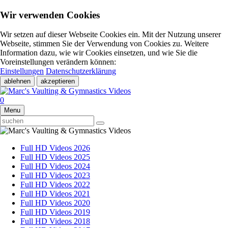
Wir verwenden Cookies
Wir setzen auf dieser Webseite Cookies ein. Mit der Nutzung unserer
Webseite, stimmen Sie der Verwendung von Cookies zu. Weitere
Information dazu, wie wir Cookies einsetzen, und wie Sie die
Voreinstellungen verändern können:
Einstellungen
Datenschutzerklärung
ablehnen
akzeptieren
0
Menu
Full HD Videos 2026
Full HD Videos 2025
Full HD Videos 2024
Full HD Videos 2023
Full HD Videos 2022
Full HD Videos 2021
Full HD Videos 2020
Full HD Videos 2019
Full HD Videos 2018