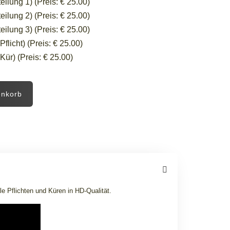
eilung 1) (Preis: € 25.00)
eilung 2) (Preis: € 25.00)
eilung 3) (Preis: € 25.00)
licht) (Preis: € 25.00)
ür) (Preis: € 25.00)
enkorb
e Pflichten und Küren in HD-Qualität.