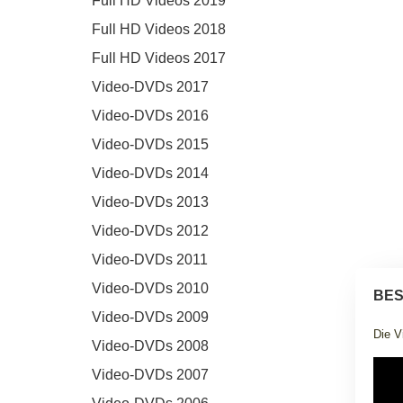
Full HD Videos 2019
Full HD Videos 2018
Full HD Videos 2017
Video-DVDs 2017
Video-DVDs 2016
Video-DVDs 2015
Video-DVDs 2014
Video-DVDs 2013
Video-DVDs 2012
Video-DVDs 2011
Video-DVDs 2010
BES
Video-DVDs 2009
Die V
Video-DVDs 2008
Video-DVDs 2007