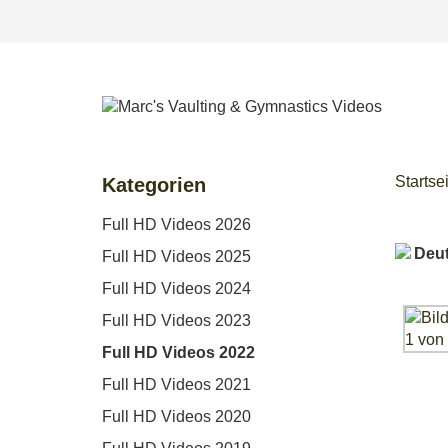
Startse
Kategorien
Full HD Videos 2026
Full HD Videos 2025
Full HD Videos 2024
Full HD Videos 2023
Full HD Videos 2022
Full HD Videos 2021
Full HD Videos 2020