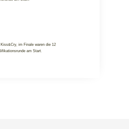
 Kiss&Cry, im Finale waren die 12
ifikationsrunde am Start.