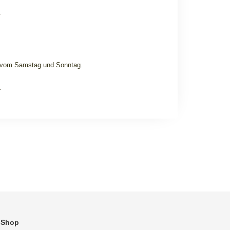
.
n vom Samstag und Sonntag.
.
Shop