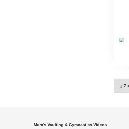
Zu
Marc's Vaulting & Gymnastics Videos