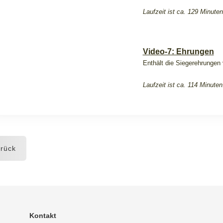
Laufzeit ist ca. 129 Minuten
Video-7: Ehrungen
Enthält die Siegerehrunge
Laufzeit ist ca. 114 Minuten
rück
Kontakt