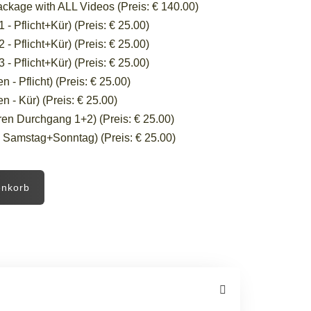
ackage with ALL Videos (Preis: € 140.00)
 - Pflicht+Kür) (Preis: € 25.00)
 - Pflicht+Kür) (Preis: € 25.00)
 - Pflicht+Kür) (Preis: € 25.00)
- Pflicht) (Preis: € 25.00)
 - Kür) (Preis: € 25.00)
ren Durchgang 1+2) (Preis: € 25.00)
 Samstag+Sonntag) (Preis: € 25.00)
enkorb