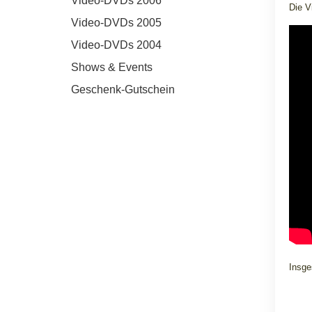
Video-DVDs 2006
Die V
Video-DVDs 2005
Video-DVDs 2004
Shows & Events
Geschenk-Gutschein
Insge