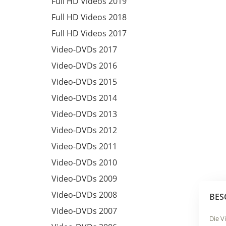
Full HD Videos 2019
Full HD Videos 2018
Full HD Videos 2017
Video-DVDs 2017
Video-DVDs 2016
Video-DVDs 2015
Video-DVDs 2014
Video-DVDs 2013
Video-DVDs 2012
Video-DVDs 2011
Video-DVDs 2010
Video-DVDs 2009
Video-DVDs 2008
BES
Video-DVDs 2007
Die V