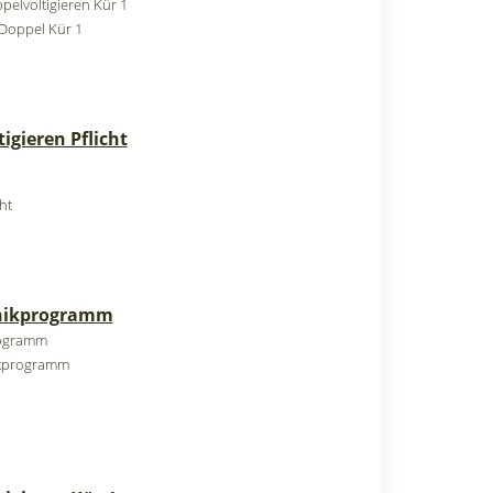
pelvoltigieren Kür 1
 Doppel Kür 1
igieren Pflicht
ht
hnikprogramm
rogramm
ikprogramm