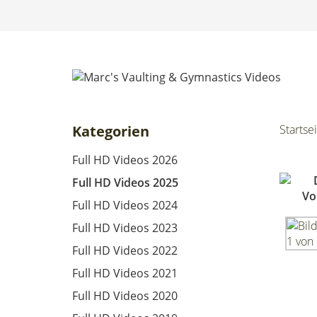
Kategorien
Startse
Full HD Videos 2026
Full HD Videos 2025
Full HD Videos 2024
Full HD Videos 2023
Full HD Videos 2022
Full HD Videos 2021
Full HD Videos 2020