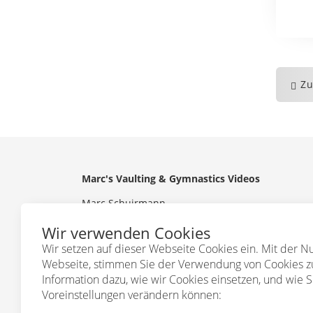
Zu
Marc's Vaulting & Gymnastics Videos
Marc Schuirmann
Düsselstr. 26
Wir verwenden Cookies
40699 Erkrath
Wir setzen auf dieser Webseite Cookies ein. Mit der N
Webseite, stimmen Sie der Verwendung von Cookies z
Information dazu, wie wir Cookies einsetzen, und wie S
Voreinstellungen verändern können: