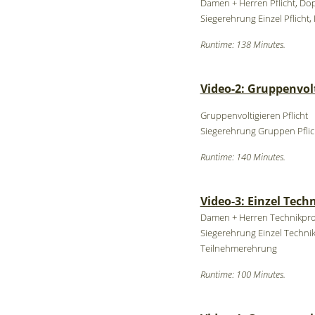
Damen + Herren Pflicht, Dop
Siegerehrung Einzel Pflicht,
Runtime: 138 Minutes.
Video-2: Gruppenvolt
Gruppenvoltigieren Pflicht
Siegerehrung Gruppen Pflic
Runtime: 140 Minutes.
Video-3: Einzel Tec
Damen + Herren Technikp
Siegerehrung Einzel Techn
Teilnehmerehrung
Runtime: 100 Minutes.