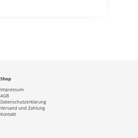
Shop
Impressum
AGB
Datenschutzerklärung
Versand und Zahlung
Kontakt