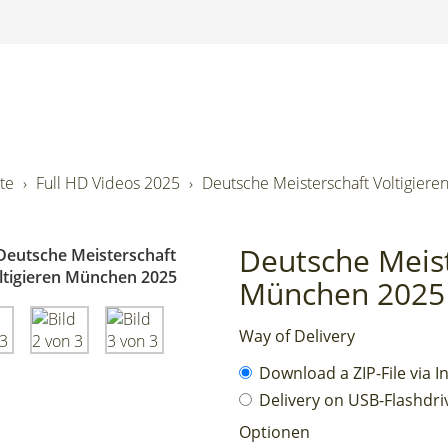
ite
Full HD Videos 2025
Deutsche Meisterschaft Voltigier
Deutsche Meist
München 2025
Way of Delivery
Download a ZIP-File via I
Delivery on USB-Flashdri
Optionen