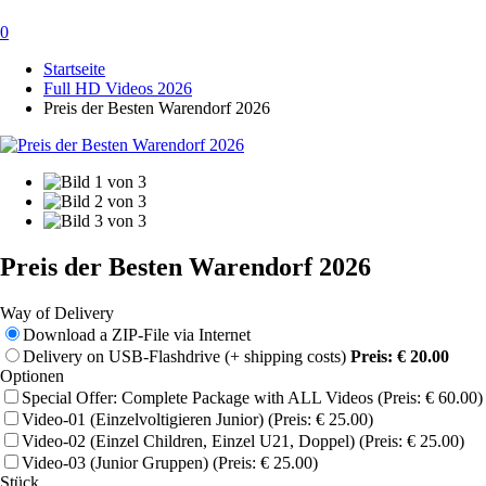
0
Startseite
Full HD Videos 2026
Preis der Besten Warendorf 2026
Preis der Besten Warendorf 2026
Way of Delivery
Download a ZIP-File via Internet
Delivery on USB-Flashdrive (+ shipping costs)
Preis: € 20.00
Optionen
Special Offer: Complete Package with ALL Videos (Preis: € 60.00)
Video-01 (Einzelvoltigieren Junior) (Preis: € 25.00)
Video-02 (Einzel Children, Einzel U21, Doppel) (Preis: € 25.00)
Video-03 (Junior Gruppen) (Preis: € 25.00)
Stück