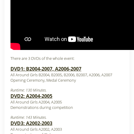
There are 3 DVDs of the whole event:
DVD1: B2004-2007, A2006-2007
All Around Girls B2004, B2005, B2006, B2007, A2006, A2007
Opening Ceremony, Medal Ceremony
Runtime: 130 Minutes.
DVD2: A2004-2005
All Around Girls A2004, A2005
Demonstrations during competition
Runtime: 143 Minutes.
DVD3: A2002-2003
All Around Girls A2002, A2003