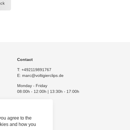
ck
Contact
T:
+492119891767
E:
marc@voltigierclips.de
Monday - Friday
08:00h - 12:00h | 13:30h - 17:00h
you agree to the
okies and how you