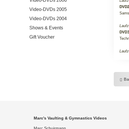
Video-DVDs 2006
Laufz
DVD
Video-DVDs 2005
Samst
Video-DVDs 2004
Laufz
Shows & Events
DVD
Gift Voucher
Techn
Laufz
Ba
Marc's Vaulting & Gymnastics Videos
Marc Schuirmann