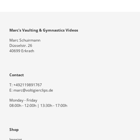
Marc's Vaulting & Gymnastics Videos
Marc Schuirmann
Düsselstr. 26
40699 Erkrath
Contact
T:
+492119891767
E:
marc@voltigierclips.de
Monday - Friday
08:00h - 12:00h | 13:30h - 17:00h
Shop
Imprint