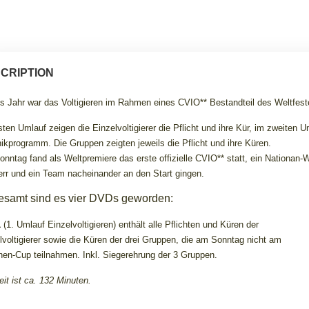
CRIPTION
s Jahr war das Voltigieren im Rahmen eines CVIO** Bestandteil des Weltfes
sten Umlauf zeigen die Einzelvoltigierer die Pflicht und ihre Kür, im zweiten
ikprogramm. Die Gruppen zeigten jeweils die Pflicht und ihre Küren.
nntag fand als Weltpremiere das erste offizielle CVIO** statt, ein Nationan
err und ein Team nacheinander an den Start gingen.
esamt sind es vier DVDs geworden:
1
(1. Umlauf Einzelvoltigieren) enthält alle Pflichten und Küren der
lvoltigierer sowie die Küren der drei Gruppen, die am Sonntag nicht am
nen-Cup teilnahmen. Inkl. Siegerehrung der 3 Gruppen.
eit ist ca. 132 Minuten.