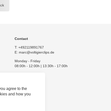
ck
Contact
T:
+492119891767
E:
marc@voltigierclips.de
Monday - Friday
08:00h - 12:00h | 13:30h - 17:00h
you agree to the
okies and how you