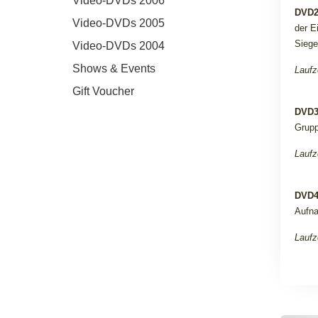
Video-DVDs 2006
DVD
Video-DVDs 2005
der E
Siege
Video-DVDs 2004
Shows & Events
Laufz
Gift Voucher
DVD
Grupp
Laufz
DVD
Aufna
Laufz