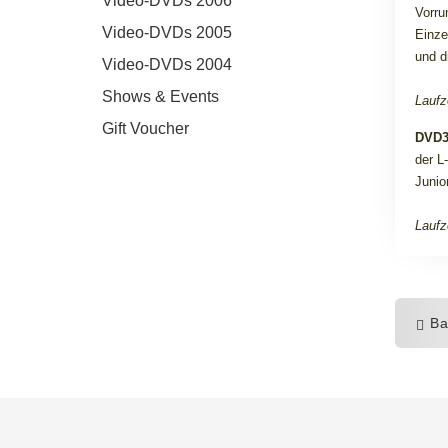
Video-DVDs 2006
Vorru
Video-DVDs 2005
Einzel
und d
Video-DVDs 2004
Shows & Events
Laufz
Gift Voucher
DVD
der L
Junio
Laufz
Ba