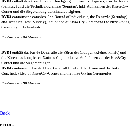
DVD3
enthält den kompletten 2. Durchgang der Einzelvoltigierer, also die Küren
(Samstag) und die Technikprogramme (Sonntag), inkl. Aufnahmen der Kiss&Cry-
Corner und die Siegerehrung der Einzelvoltigierer.
DVD3
contains the complete 2nd Round of Individuals, the Freestyle (Saturday)
and Technical Test (Sunday), incl. video of Kiss&Cry-Corner and the Prize Giving
Ceremony of Individuals.
Runtime ca. 184 Minutes.
DVD4
enthält das Pas de Deux, alle die Küren der Gruppen (Kleines Finale) und
die Küren des kompletten Nations-Cup, inklusive Aufnahmen aus der Kiss&Cry-
Corner und die Siegerehrungen.
DVD4
contains the Pas de Deux, the small Finals of the Teams and the Nation-
Cup, incl. video of Kiss&Cry-Corner and the Prize Giving Ceremonies.
Runtime ca. 190 Minutes.
Back
error: