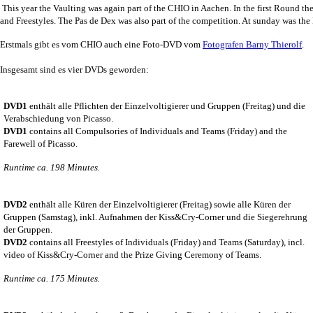
This year the Vaulting was again part of the CHIO in Aachen. In the first Round t
and Freestyles. The Pas de Dex was also part of the competition. At sunday was t
Erstmals gibt es vom CHIO auch eine Foto-DVD vom
Fotografen Barny Thierolf
.
Insgesamt sind es vier DVDs geworden:
DVD1
enthält alle Pflichten der Einzelvoltigierer und Gruppen (Freitag) und die
Verabschiedung von Picasso.
DVD1
contains all Compulsories of Individuals and Teams (Friday) and the
Farewell of Picasso.
Runtime ca. 198 Minutes.
DVD2
enthält alle Küren der Einzelvoltigierer (Freitag) sowie alle Küren der
Gruppen (Samstag), inkl. Aufnahmen der Kiss&Cry-Corner und die Siegerehrung
der Gruppen.
DVD2
contains all Freestyles of Individuals (Friday) and Teams (Saturday), incl.
video of Kiss&Cry-Corner and the Prize Giving Ceremony of Teams.
Runtime ca. 175 Minutes.