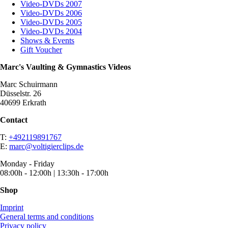
Video-DVDs 2007
Video-DVDs 2006
Video-DVDs 2005
Video-DVDs 2004
Shows & Events
Gift Voucher
Marc's Vaulting & Gymnastics Videos
Marc Schuirmann
Düsselstr. 26
40699 Erkrath
Contact
T:
+492119891767
E:
marc@voltigierclips.de
Monday - Friday
08:00h - 12:00h | 13:30h - 17:00h
Shop
Imprint
General terms and conditions
Privacy policy