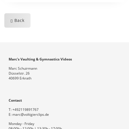
Back
Marc's Vaulting & Gymnastics Videos
Marc Schuirmann
Düsselstr. 26
40699 Erkrath
Contact
T:
+492119891767
E:
marc@voltigierclips.de
Monday - Friday
08:00h - 12:00h | 13:30h - 17:00h