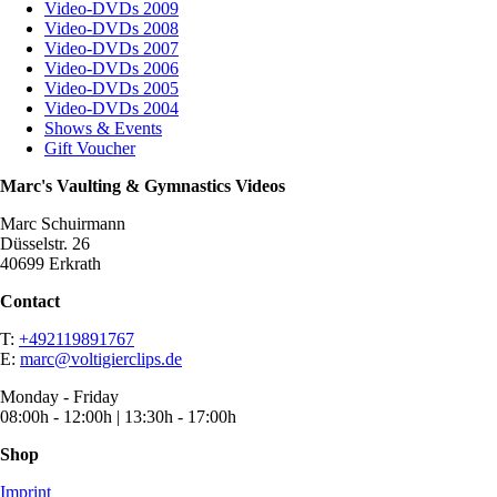
Video-DVDs 2009
Video-DVDs 2008
Video-DVDs 2007
Video-DVDs 2006
Video-DVDs 2005
Video-DVDs 2004
Shows & Events
Gift Voucher
Marc's Vaulting & Gymnastics Videos
Marc Schuirmann
Düsselstr. 26
40699 Erkrath
Contact
T:
+492119891767
E:
marc@voltigierclips.de
Monday - Friday
08:00h - 12:00h | 13:30h - 17:00h
Shop
Imprint