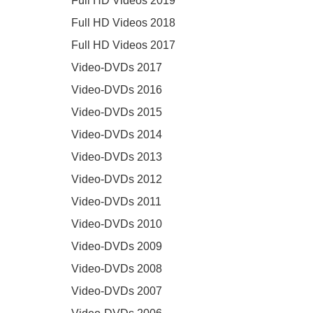
Full HD Videos 2019
Full HD Videos 2018
Full HD Videos 2017
Video-DVDs 2017
Video-DVDs 2016
Video-DVDs 2015
Video-DVDs 2014
Video-DVDs 2013
Video-DVDs 2012
Video-DVDs 2011
Video-DVDs 2010
Video-DVDs 2009
Video-DVDs 2008
Video-DVDs 2007