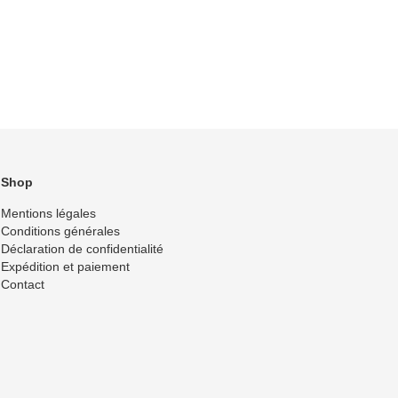
Shop
Mentions légales
Conditions générales
Déclaration de confidentialité
Expédition et paiement
Contact