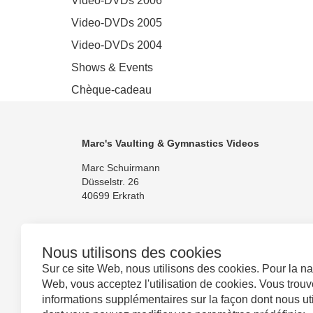
Video-DVDs 2006
Video-DVDs 2005
Video-DVDs 2004
Shows & Events
Chèque-cadeau
Marc's Vaulting & Gymnastics Videos
Marc Schuirmann
Düsselstr. 26
40699 Erkrath
Nous utilisons des cookies
Sur ce site Web, nous utilisons des cookies. Pour la nav
Suivez-nous
Web, vous acceptez l'utilisation de cookies. Vous trouv
informations supplémentaires sur la façon dont nous uti