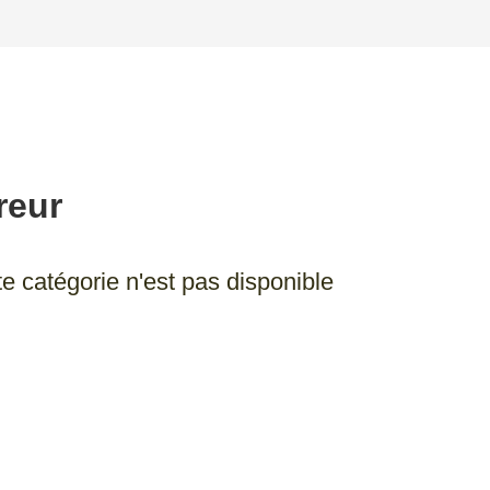
reur
e catégorie n'est pas disponible