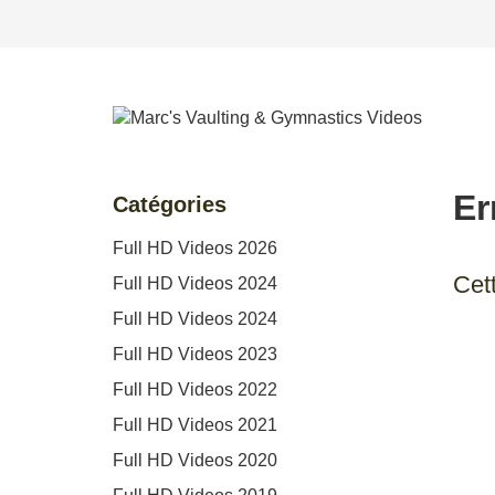
Er
Catégories
Full HD Videos 2026
Cett
Full HD Videos 2024
Full HD Videos 2024
Full HD Videos 2023
Full HD Videos 2022
Full HD Videos 2021
Full HD Videos 2020