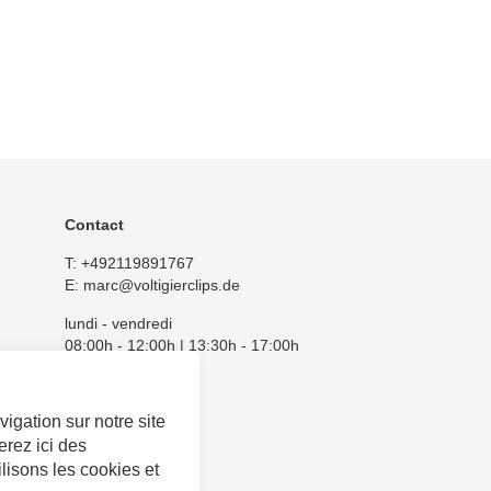
Contact
T:
+492119891767
E:
marc@voltigierclips.de
lundi - vendredi
08:00h - 12:00h | 13:30h - 17:00h
igation sur notre site
erez ici des
lisons les cookies et