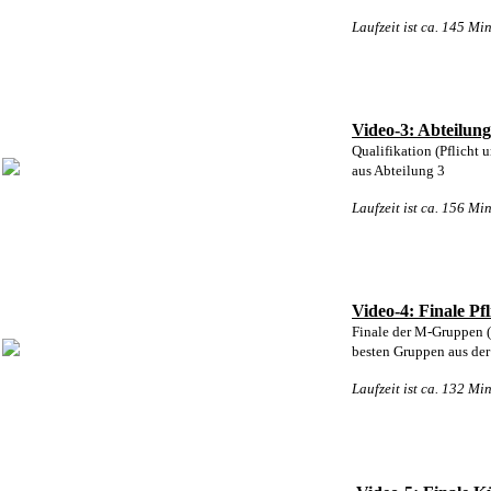
Laufzeit ist ca. 145 Mi
Video-3: Abteilung
Qualifikation (Pflicht 
aus Abteilung 3
Laufzeit ist ca. 156 Mi
Video-4: Finale Pfl
Finale der M-Gruppen (P
besten Gruppen aus der
Laufzeit ist ca. 132 Mi