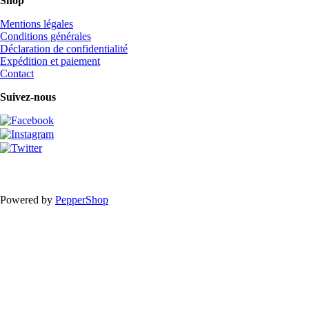
Shop
Mentions légales
Conditions générales
Déclaration de confidentialité
Expédition et paiement
Contact
Suivez-nous
Powered by
PepperShop