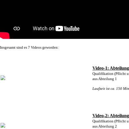
Insgesamt sind es 7 Videos geworden:
Video-1: Abteilung
Qualifikation (Pflicht 
aus Abteilung 1
Laufzeit ist ca. 150 Mi
Video-2: Abteilung
Qualifikation (Pflicht 
aus Abteilung 2