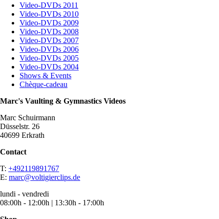
Video-DVDs 2011
Video-DVDs 2010
Video-DVDs 2009
Video-DVDs 2008
Video-DVDs 2007
Video-DVDs 2006
Video-DVDs 2005
Video-DVDs 2004
Shows & Events
Chèque-cadeau
Marc's Vaulting & Gymnastics Videos
Marc Schuirmann
Düsselstr. 26
40699 Erkrath
Contact
T:
+492119891767
E:
marc@voltigierclips.de
lundi - vendredi
08:00h - 12:00h | 13:30h - 17:00h