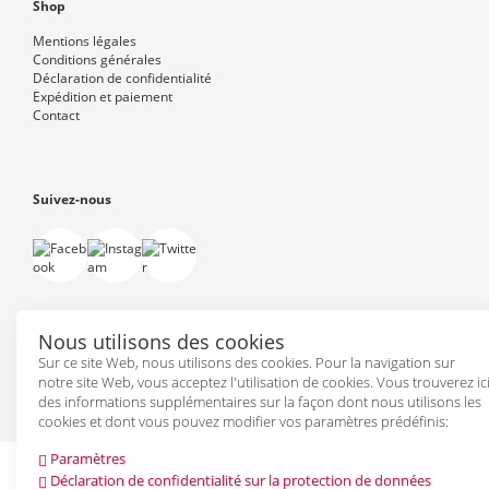
Shop
Mentions légales
Conditions générales
Déclaration de confidentialité
Expédition et paiement
Contact
Suivez-nous
Nous utilisons des cookies
Sur ce site Web, nous utilisons des cookies. Pour la navigation sur
Powered by
PepperShop
notre site Web, vous acceptez l'utilisation de cookies. Vous trouverez ic
des informations supplémentaires sur la façon dont nous utilisons les
cookies et dont vous pouvez modifier vos paramètres prédéfinis:
Paramètres
Déclaration de confidentialité sur la protection de données