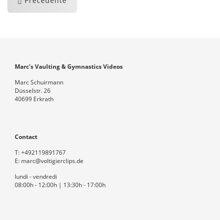
Précédente
Marc's Vaulting & Gymnastics Videos
Marc Schuirmann
Düsselstr. 26
40699 Erkrath
Contact
T:
+492119891767
E:
marc@voltigierclips.de
lundi - vendredi
08:00h - 12:00h | 13:30h - 17:00h