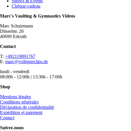
Shows & Events
Chèque-cadeau
Marc's Vaulting & Gymnastics Videos
Marc Schuirmann
Düsselstr. 26
40699 Erkrath
Contact
T:
+492119891767
E:
marc@voltigierclips.de
lundi - vendredi
08:00h - 12:00h | 13:30h - 17:00h
Shop
Mentions légales
Conditions générales
Déclaration de confidentialité
Expédition et paiement
Contact
Suivez-nous