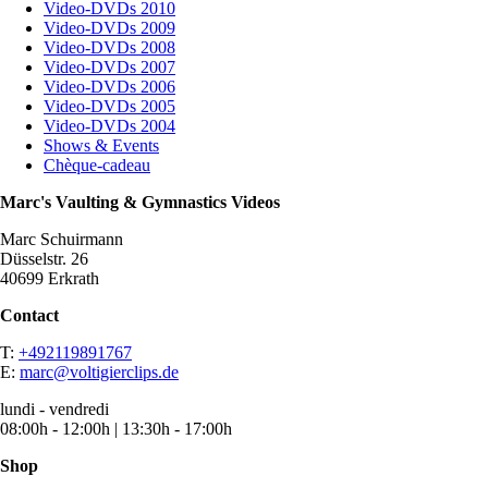
Video-DVDs 2010
Video-DVDs 2009
Video-DVDs 2008
Video-DVDs 2007
Video-DVDs 2006
Video-DVDs 2005
Video-DVDs 2004
Shows & Events
Chèque-cadeau
Marc's Vaulting & Gymnastics Videos
Marc Schuirmann
Düsselstr. 26
40699 Erkrath
Contact
T:
+492119891767
E:
marc@voltigierclips.de
lundi - vendredi
08:00h - 12:00h | 13:30h - 17:00h
Shop