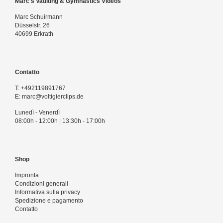
Marc's Vaulting & Gymnastics Videos
Marc Schuirmann
Düsselstr. 26
40699 Erkrath
Contatto
T:
+492119891767
E:
marc@voltigierclips.de
Lunedì - Venerdì
08:00h - 12:00h | 13:30h - 17:00h
Shop
Impronta
Condizioni generali
Informativa sulla privacy
Spedizione e pagamento
Contatto