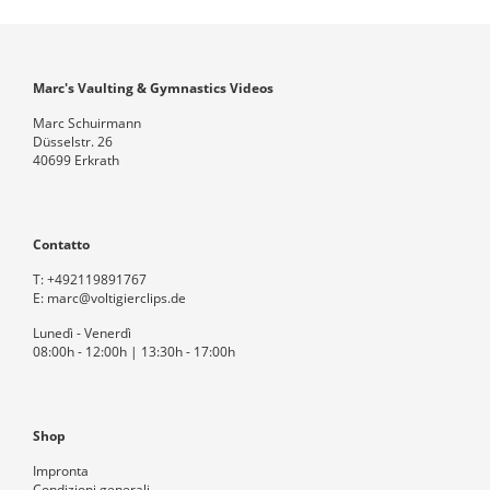
Marc's Vaulting & Gymnastics Videos
Marc Schuirmann
Düsselstr. 26
40699 Erkrath
Contatto
T:
+492119891767
E:
marc@voltigierclips.de
Lunedì - Venerdì
08:00h - 12:00h | 13:30h - 17:00h
Shop
Impronta
Condizioni generali